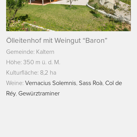
Ölleitenhof mit Weingut “Baron”
Gemeinde: Kaltern
Höhe: 350 m ü. d. M.
Kulturfläche: 8,2 ha
Weine:
Vernacius Solemnis
,
Sass Roà
,
Col de
Réy
,
Gewürztraminer