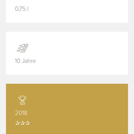
0,75 l
10 Jahre
2018
✰✰✰