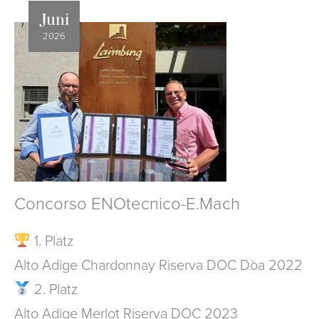
Juni
2026
Concorso ENOtecnico-E.Mach
1. Platz
Alto Adige Chardonnay Riserva DOC Dòa 2022
2. Platz
Alto Adige Merlot Riserva DOC 2023