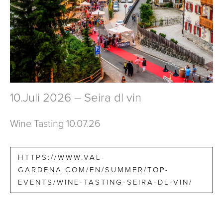
10.Juli 2026 – Seira dl vin
Wine Tasting 10.07.26
HTTPS://WWW.VAL-
GARDENA.COM/EN/SUMMER/TOP-
EVENTS/WINE-TASTING-SEIRA-DL-VIN/