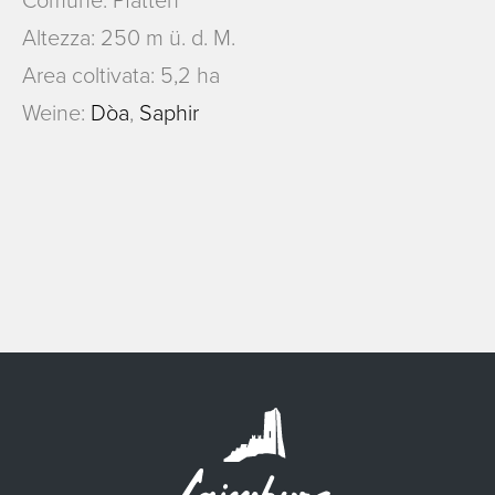
Altezza: 250 m ü. d. M.
Area coltivata: 5,2 ha
Weine:
Dòa
,
Saphir