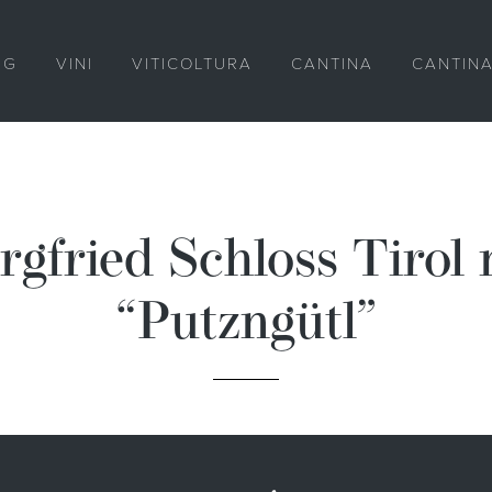
RG
VINI
VITICOLTURA
CANTINA
CANTINA
rgfried Schloss Tirol 
“Putzngütl”