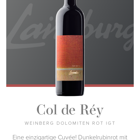
Col de Réy
WEINBERG DOLOMITEN ROT IGT
Eine einzigartige Cuvée! Dunkelrubinrot mit