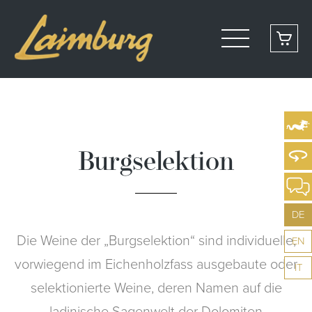
Burgselektion
DE
Die Weine der „Burgselektion“ sind individuelle,
EN
vorwiegend im Eichenholzfass ausgebaute oder
IT
selektionierte Weine, deren Namen auf die
ladinische Sagenwelt der Dolomiten