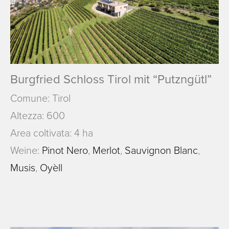
Burgfried Schloss Tirol mit “Putzngütl”
Comune: Tirol
Altezza: 600
Area coltivata: 4 ha
Weine:
Pinot Nero
,
Merlot
,
Sauvignon Blanc
,
Musis
,
Oyèll